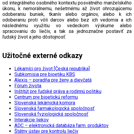
od integrálneho osobného kontextu posvätného manželského
úkonu, k nemorálnemu, nešetrnému až život ohrozujúcemu
odoberaniu buniek, tkanív alebo orgánov, alebo k ich
odoberaniu proti vôli darcov alebo bez ich vedomia a ich
následnému využitiu vo vedeckom výskume alebo
spracovaniu do liečiv, a tak sa jednoznačne postaviť za
ľudský život a jeho dôstojnosť.
Užitočné externé odkazy
Lékarníci pro život [Česká republika]
Subkomisia pre bioetiku KBS
Alexis – poradňa pre ženy a dievčatá
Fórum života
Inštitút pre ľudské práva a rodinnú politiku
Centrum pre bioetickú reformu
Slovenská lekárnická komora
Slovenská farmakologická spoločnosť
Slovenská fyziologická spoločnosť
Interakcie liekov
ADC
– elektronická databáza farm. produktov
Štátny ústav pre kontrolu liečiv