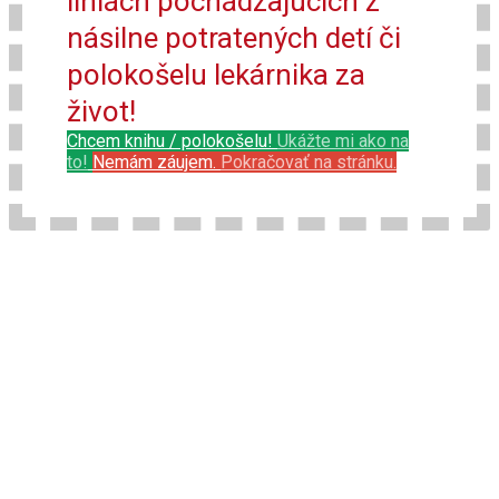
líniách pochádzajúcich z
násilne potratených detí či
polokošelu lekárnika za
život!
Chcem knihu / polokošelu!
Ukážte mi ako na
to!
Nemám záujem.
Pokračovať na stránku.