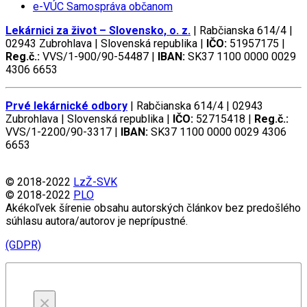
e-VÚC Samospráva občanom
Lekárnici za život – Slovensko, o. z.
| Rabčianska 614/4 |
02943 Zubrohlava | Slovenská republika |
IČO:
51957175 |
Reg.č.:
VVS/1-900/90-54487 |
IBAN:
SK37 1100 0000 0029
4306 6653
Prvé lekárnické odbory
| Rabčianska 614/4 | 02943
Zubrohlava | Slovenská republika |
IČO:
52715418 |
Reg.č.:
VVS/1-2200/90-3317 |
IBAN:
SK37 1100 0000 0029 4306
6653
© 2018-2022
LzŽ-SVK
© 2018-2022
PLO
Akékoľvek šírenie obsahu autorských článkov bez predošlého
súhlasu autora/autorov je neprípustné.
(GDPR)
×