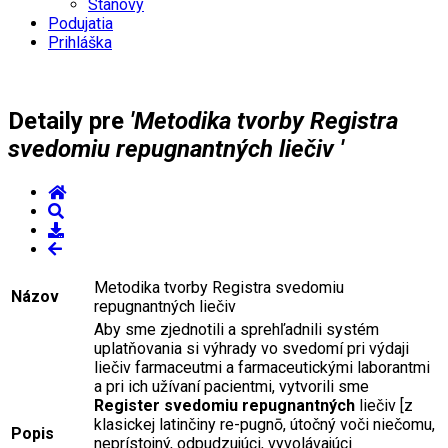
Stanovy
Podujatia
Prihláška
Detaily pre
'Metodika tvorby Registra
svedomiu repugnantných liečiv '
Metodika tvorby Registra svedomiu
Názov
repugnantných liečiv
Aby sme zjednotili a sprehľadnili systém
uplatňovania si výhrady vo svedomí pri výdaji
liečiv farmaceutmi a farmaceutickými laborantmi
a pri ich užívaní pacientmi, vytvorili sme
Register svedomiu repugnantných
liečiv [z
klasickej latinčiny re-pugnō, útočný voči niečomu,
Popis
neprístojný, odpudzujúci, vyvolávajúci