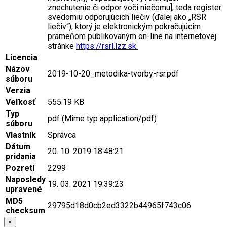
znechutenie či odpor voči niečomu], teda register
svedomiu odporujúcich liečiv (ďalej ako „RSR
liečiv“), ktorý je elektronickým pokračujúcim
prameňom publikovaným on-line na internetovej
stránke
https://rsrl.lzz.sk.
Licencia
Názov
2019-10-20_metodika-tvorby-rsr.pdf
súboru
Verzia
Veľkosť
555.19 KB
Typ
pdf (Mime typ application/pdf)
súboru
Vlastník
Správca
Dátum
20. 10. 2019 18:48:21
pridania
Pozretí
2299
Naposledy
19. 03. 2021 19:39:23
upravené
MD5
29795d18d0cb2ed3322b44965f743c06
checksum
×