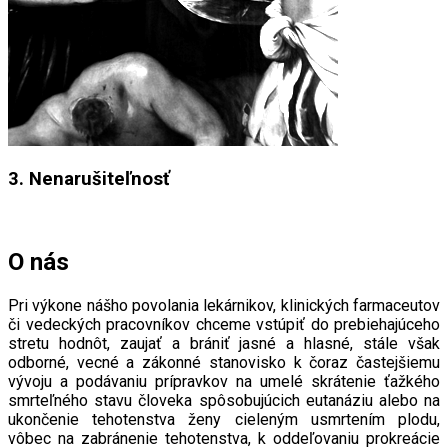
3. Nenarušiteľnosť
O nás
Pri výkone nášho povolania lekárnikov, klinických farmaceutov
či vedeckých pracovníkov chceme vstúpiť do prebiehajúceho
stretu hodnôt, zaujať a brániť jasné a hlasné, stále však
odborné, vecné a zákonné stanovisko k čoraz častejšiemu
vývoju a podávaniu prípravkov na umelé skrátenie ťažkého
smrteľného stavu človeka spôsobujúcich eutanáziu alebo na
ukončenie tehotenstva ženy cieleným usmrtením plodu,
vôbec na zabránenie tehotenstva, k oddeľovaniu prokreácie