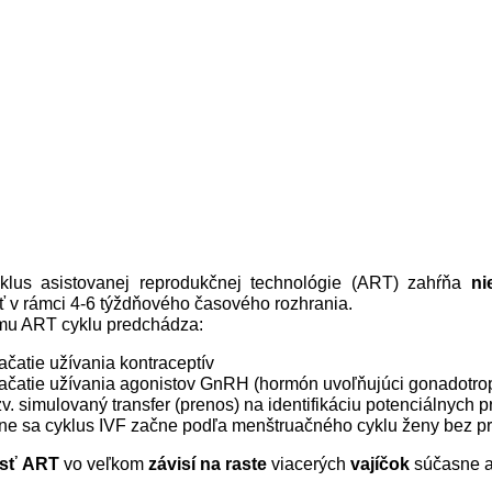
klus asistovanej reprodukčnej technológie (ART) zahŕňa
ni
 v rámci 4-6 týždňového časového rozhrania.
u ART cyklu predchádza:
ačatie užívania kontraceptív
ačatie užívania agonistov GnRH (hormón uvoľňujúci gonadotro
zv. simulovaný transfer (prenos) na identifikáciu potenciálnych 
stne sa cyklus IVF začne podľa menštruačného cyklu ženy bez 
sť
ART
vo veľkom
závisí na raste
viacerých
vajíčok
súčasne a 