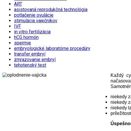
ART
asistovaná reprodukčná technológia
potlačenie ovulácie
stimulácia vaječníkov
IVF
in vitro fertilizácia
hCG hormón
spermie
embryologické laboratórne procedúry
transfer embryí
zmrazovanie embryí
tehotenský test
Každý cy
načasovať
Samotném
niekedy z
niekedy z
niekedy t
príležito
Úspešno