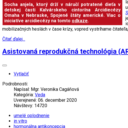
l
Socha anjela, ktorý drží v náručí potratené dieťa v
u
detskej časti Kalvárskeho cintorína Arcidiecézy
S
Omaha v Nebraske, Spojené štáty americké. Viac o
j
iniciatíve arcidiecézy na tomto
odkaze
.
i
mobilizačných heslách v čase krízy, vopred vystríhame čitateľa
Čítať ďalej...
Asistovaná reprodukčná technológia (A
Vytlačiť
Podrobnosti:
Napísal:
Mgr. Veronika Cagáňová
Kategória:
Veda
Uverejnené: 06. december 2020
Návštevy: 14720
umelé oplodnenie
in vitro
hormonálna antikoncepcia