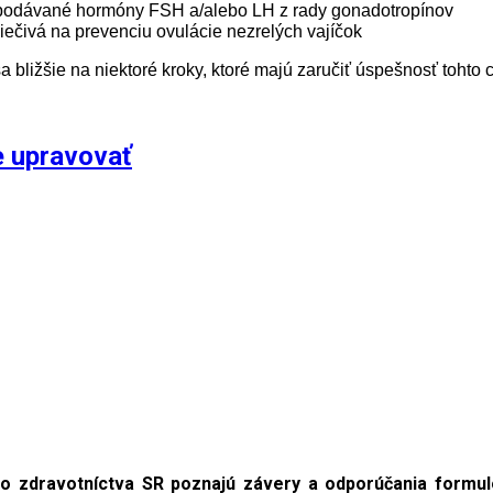
podávané hormóny FSH a/alebo LH z rady gonadotropínov
liečivá na prevenciu ovulácie nezrelých vajíčok
a bližšie na niektoré kroky, ktoré majú zaručiť úspešnosť tohto 
e upravovať
o zdravotníctva SR poznajú závery a odporúčania formul