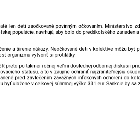
jaté len deti zaočkované povinným očkovaním. Ministerstvo zdr
skej populácie, navrhujú, aby bolo do predškolského zariadenia p
lečenie a šírenie nákazy. Neočkované deti v kolektíve môžu by
ť organizmu vytvoriť si protilátky.
SR preto po takmer ročnej veľmi dôslednej odbornej diskusii pri
kovacieho statusu, a to v záujme ochrániť najzraniteľnejšiu skup
ránené pred zavlečením závažných infekčných ochorení do kolekt
byť uložené v celkovej súhrnnej výške 331 eur. Sankcie by sa zr