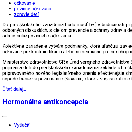
očkovanie
povinné očkovanie
zdravie detí
Do predškolského zariadenia budú môcť byť v budúcnosti pri
odborných diskusiách, s cieľom prevencie a ochrany zdravia det
odmietnutie povinného očkovania.
Kolektívne zariadenie vytvára podmienky, ktoré uľahčujú zav
očkované pre kontraindikáciu alebo sú neimúnne pre neschopnos
Ministerstvo zdravotníctva SR a Úrad verejného zdravotníctva 
prijímania detí do predškolského zariadenia na základe ich oč
pripravovaného nového legislatívneho znenia efektívnejšie ch
nepodrobenie sa povinnému očkovaniu, ktoré v súčasnosti môžu 
Čítať ďalej...
Hormonálna antikoncepcia
Vytlačiť