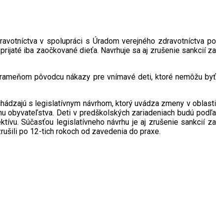
avotníctva v spolupráci s Úradom verejného zdravotníctva po
rijaté iba zaočkované dieťa. Navrhuje sa aj zrušenie sankcií za
ť prameňom pôvodcu nákazy pre vnímavé deti, ktoré nemôžu byť
chádzajú s legislatívnym návrhom, ktorý uvádza zmeny v oblasti
inu obyvateľstva. Deti v predškolských zariadeniach budú podľa
ívu. Súčasťou legislatívneho návrhu je aj zrušenie sankcií za
ušili po 12-tich rokoch od zavedenia do praxe.