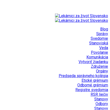
Blog
Správy
Svedomie
Stanoviská
Veda
Povolanie
Komunikácia
Vytvoriť žiadanku
Združenie
Orgány
Predseda správneho kolégia
Etické grémium
Odborné grémium
Registre svedomia
RSR liečiv
Stanovy
Odbory
Stanovy