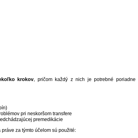
ekoľko krokov
, pričom každý z nich je potrebné poriadne
pín)
problémov pri neskoršom transfere
predchádzajúcej premedikácie
práve za týmto účelom sú použité: