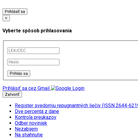
Prihlásiť sa
×
Vyberte spôsob prihlasovania
Prihlásiť sa cez Gmail
Zatvoriť
Register svedomiu repugnantných liečiv (ISSN 2644-621
Dve percentá z dane
Kontrola preukazov
Odber noviniek
Nezabijem
Na stiahnutie