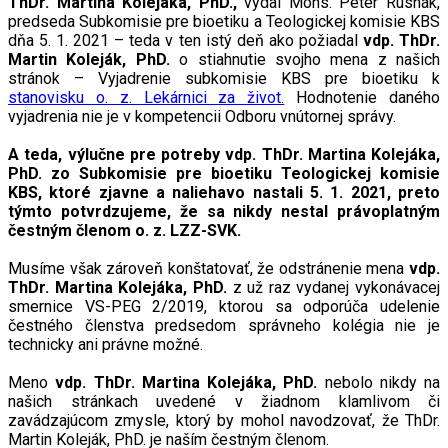
ThDr. Martina Kolejáka, PhD.,
vydal Mons. Peter Rusnák,
predseda Subkomisie pre bioetiku a Teologickej komisie KBS
dňa 5. 1. 2021 – teda v ten istý deň ako požiadal
vdp. ThDr.
Martin Koleják, PhD.
o stiahnutie svojho mena z našich
stránok – Vyjadrenie subkomisie KBS pre bioetiku k
stanovisku o. z. Lekárnici za život.
Hodnotenie daného
vyjadrenia nie je v kompetencii Odboru vnútornej správy.
A teda, výlučne pre potreby vdp. ThDr. Martina Kolejáka,
PhD. zo Subkomisie pre bioetiku Teologickej komisie
KBS, ktoré zjavne a naliehavo nastali 5. 1. 2021, preto
týmto potvrdzujeme, že sa nikdy nestal právoplatným
čestným členom o. z. LZZ-SVK.
Musíme však zároveň konštatovať, že odstránenie mena
vdp.
ThDr. Martina Kolejáka, PhD.
z už raz vydanej vykonávacej
smernice VS-PEG 2/2019, ktorou sa odporúča udelenie
čestného členstva predsedom správneho kolégia nie je
technicky ani právne možné.
Meno
vdp. ThDr. Martina Kolejáka, PhD.
nebolo nikdy na
našich stránkach uvedené v žiadnom klamlivom či
zavádzajúcom zmysle, ktorý by mohol navodzovať, že ThDr.
Martin Koleják, PhD. je naším čestným členom.