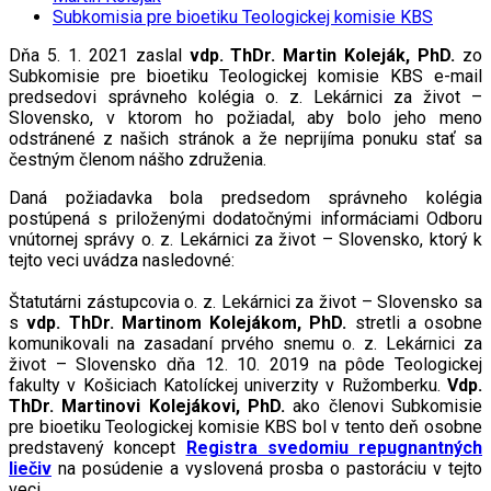
Subkomisia pre bioetiku Teologickej komisie KBS
Dňa 5. 1. 2021 zaslal
vdp.
ThDr. Martin Koleják, PhD.
zo
Subkomisie pre bioetiku Teologickej komisie KBS e-mail
predsedovi správneho kolégia o. z. Lekárnici za život –
Slovensko, v ktorom ho požiadal, aby bolo jeho meno
odstránené z našich stránok a že neprijíma ponuku stať sa
čestným členom nášho združenia.
Daná požiadavka bola predsedom správneho kolégia
postúpená s priloženými dodatočnými informáciami Odboru
vnútornej správy o. z. Lekárnici za život – Slovensko, ktorý k
tejto veci uvádza nasledovné:
Štatutárni zástupcovia o. z. Lekárnici za život – Slovensko sa
s
vdp.
ThDr. Martinom Kolejákom, PhD.
stretli a osobne
komunikovali na zasadaní prvého snemu o. z. Lekárnici za
život – Slovensko dňa 12. 10. 2019 na pôde Teologickej
fakulty v Košiciach Katolíckej univerzity v Ružomberku.
Vdp.
ThDr. Martinovi Kolejákovi, PhD.
ako členovi Subkomisie
pre bioetiku Teologickej komisie KBS bol v tento deň osobne
predstavený koncept
Registra svedomiu repugnantných
liečiv
na posúdenie a vyslovená prosba o pastoráciu v tejto
veci.