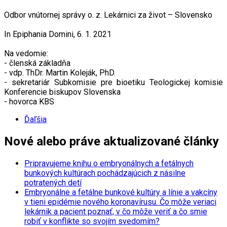
Odbor vnútornej správy o. z. Lekárnici za život – Slovensko
In Epiphania Domini, 6. 1. 2021
Na vedomie:
- členská základňa
- vdp. ThDr. Martin Koleják, PhD.
- sekretariár Subkomisie pre bioetiku Teologickej komisie
Konferencie biskupov Slovenska
- hovorca KBS
Ďaľšia
Nové alebo práve aktualizované články
Pripravujeme knihu o embryonálnych a fetálnych
bunkových kultúrach pochádzajúcich z násilne
potratených detí
Embryonálne a fetálne bunkové kultúry a línie a vakcíny
v tieni epidémie nového koronavírusu. Čo môže veriaci
lekárnik a pacient poznať, v čo môže veriť a čo smie
robiť v konflikte so svojím svedomím?