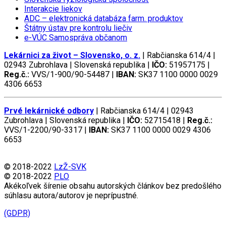
Interakcie liekov
ADC
– elektronická databáza farm. produktov
Štátny ústav pre kontrolu liečiv
e-VÚC Samospráva občanom
Lekárnici za život – Slovensko, o. z.
| Rabčianska 614/4 |
02943 Zubrohlava | Slovenská republika |
IČO:
51957175 |
Reg.č.:
VVS/1-900/90-54487 |
IBAN:
SK37 1100 0000 0029
4306 6653
Prvé lekárnické odbory
| Rabčianska 614/4 | 02943
Zubrohlava | Slovenská republika |
IČO:
52715418 |
Reg.č.:
VVS/1-2200/90-3317 |
IBAN:
SK37 1100 0000 0029 4306
6653
© 2018-2022
LzŽ-SVK
© 2018-2022
PLO
Akékoľvek šírenie obsahu autorských článkov bez predošlého
súhlasu autora/autorov je neprípustné.
(GDPR)