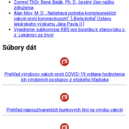
Zomrel ThDr. René Balák, Ph. D., čestný člen nášho
združenia
Alan Moy, M. D.: „Naliehavá potreba komplexnejších
vakcín proti koronavírusom“. [„Biela kniha“ Ústavu
lekárskeho výskumu Jána Pavla II.]
Vyjadrenie subkomisie KBS pre bioetiku k stanovisku o.
z. Lekárnici za život
Súbory dát
Prehľad výrobcov vakcín proti COVID-19 vrátane hodnotenia
ich výrobných postupov z etického hľadiska
Prehľad najpoužívanejších bunkových línií na výrobu vakcín