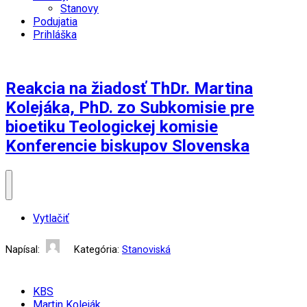
Stanovy
Podujatia
Prihláška
Reakcia na žiadosť ThDr. Martina
Kolejáka, PhD. zo Subkomisie pre
bioetiku Teologickej komisie
Konferencie biskupov Slovenska
Vytlačiť
Napísal:
Kategória:
Stanoviská
Uverejnené: 06. január 2021
Návštevy: 12184
KBS
Martin Koleják