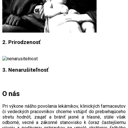
2. Prirodzenosť
3. Nenarušiteľnosť
O nás
Pri výkone nášho povolania lekárnikov, klinických farmaceutov
či vedeckých pracovníkov chceme vstúpiť do prebiehajúceho
stretu hodnôt, zaujať a brániť jasné a hlasné, stále však
odborné, vecné a zákonné stanovisko k čoraz častejšiemu
vývoju a podávaniu prípravkov na umelé skrátenie ťažkého