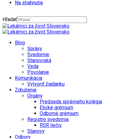
Na stiahnutie
Hľadať
Blog
Správy
Svedomie
Stanoviská
Veda
Povolanie
Komunikácia
Vytvoriť žiadanku
Združenie
Orgány
Predseda správneho kolégia
Etické grémium
Odborné grémium
Registre svedomia
RSR liečiv
Stanovy
Odbory