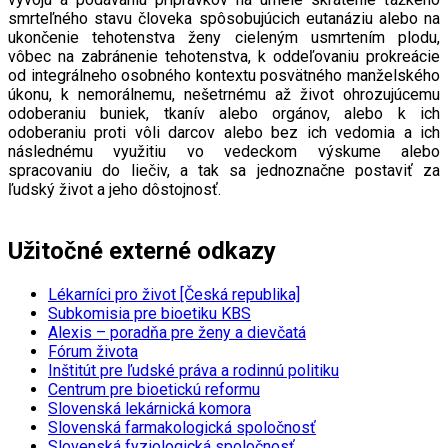
smrteľného stavu človeka spôsobujúcich eutanáziu alebo na
ukončenie tehotenstva ženy cieleným usmrtením plodu,
vôbec na zabránenie tehotenstva, k oddeľovaniu prokreácie
od integrálneho osobného kontextu posvätného manželského
úkonu, k nemorálnemu, nešetrnému až život ohrozujúcemu
odoberaniu buniek, tkanív alebo orgánov, alebo k ich
odoberaniu proti vôli darcov alebo bez ich vedomia a ich
následnému využitiu vo vedeckom výskume alebo
spracovaniu do liečiv, a tak sa jednoznačne postaviť za
ľudský život a jeho dôstojnosť.
Užitočné externé odkazy
Lékarníci pro život [Česká republika]
Subkomisia pre bioetiku KBS
Alexis – poradňa pre ženy a dievčatá
Fórum života
Inštitút pre ľudské práva a rodinnú politiku
Centrum pre bioetickú reformu
Slovenská lekárnická komora
Slovenská farmakologická spoločnosť
Slovenská fyziologická spoločnosť