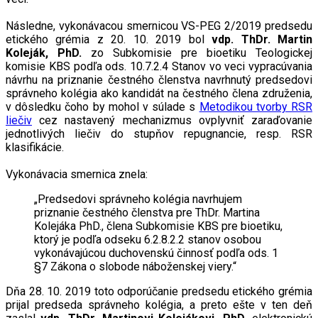
Následne, vykonávacou smernicou VS-PEG 2/2019 predsedu
etického grémia z 20. 10. 2019 bol
vdp. ThDr. Martin
Koleják, PhD.
zo Subkomisie pre bioetiku Teologickej
komisie KBS podľa ods. 10.7.2.4 Stanov vo veci vypracúvania
návrhu na priznanie čestného členstva navrhnutý predsedovi
správneho kolégia ako kandidát na čestného člena združenia,
v dôsledku čoho by mohol v súlade s
Metodikou tvorby RSR
liečiv
cez nastavený mechanizmus ovplyvniť zaraďovanie
jednotlivých liečiv do stupňov repugnancie, resp. RSR
klasifikácie.
Vykonávacia smernica znela:
„Predsedovi správneho kolégia navrhujem
priznanie čestného členstva pre ThDr. Martina
Kolejáka PhD., člena Subkomisie KBS pre bioetiku,
ktorý je podľa odseku 6.2.8.2.2 stanov osobou
vykonávajúcou duchovenskú činnosť podľa ods. 1
§7 Zákona o slobode náboženskej viery.“
Dňa 28. 10. 2019 toto odporúčanie predsedu etického grémia
prijal predseda správneho kolégia, a preto ešte v ten deň