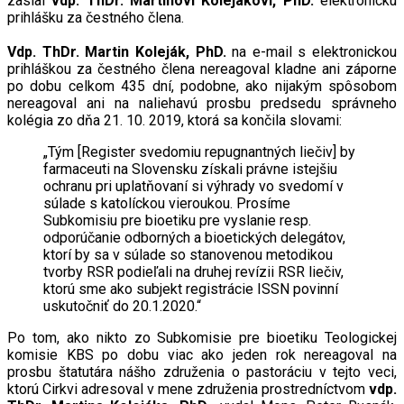
zaslal
vdp. ThDr. Martinovi Kolejákovi, PhD.
elektronickú
prihlášku za čestného člena.
Vdp. ThDr. Martin Koleják, PhD.
na e-mail s elektronickou
prihláškou za čestného člena nereagoval kladne ani záporne
po dobu celkom 435 dní, podobne, ako nijakým spôsobom
nereagoval ani na naliehavú prosbu predsedu správneho
kolégia zo dňa 21. 10. 2019, ktorá sa končila slovami:
„Tým [Register svedomiu repugnantných liečiv] by
farmaceuti na Slovensku získali právne istejšiu
ochranu pri uplatňovaní si výhrady vo svedomí v
súlade s katolíckou vieroukou. Prosíme
Subkomisiu pre bioetiku pre vyslanie resp.
odporúčanie odborných a bioetických delegátov,
ktorí by sa v súlade so stanovenou metodikou
tvorby RSR podieľali na druhej revízii RSR liečiv,
ktorú sme ako subjekt registrácie ISSN povinní
uskutočniť do 20.1.2020.“
Po tom, ako nikto zo Subkomisie pre bioetiku Teologickej
komisie KBS po dobu viac ako jeden rok nereagoval na
prosbu štatutára nášho združenia o pastoráciu v tejto veci,
ktorú Cirkvi adresoval v mene združenia prostredníctvom
vdp.