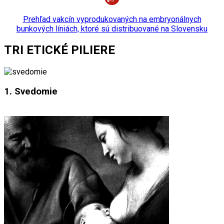
Prehľad vakcín vyprodukovaných na embryonálnych
bunkových líniách, ktoré sú distribuované na Slovensku
TRI ETICKÉ PILIERE
1. Svedomie