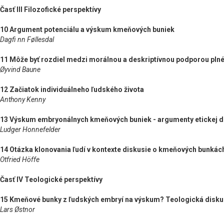
Časť III Filozofické perspektívy
10 Argument potenciálu a výskum kmeňových buniek
Dagfi nn Føllesdal
11 Môže byť rozdiel medzi morálnou a deskriptívnou podporou pl
Øyvind Baune
12 Začiatok individuálneho ľudského života
Anthony Kenny
13 Výskum embryonálnych kmeňových buniek - argumenty etickej 
Ludger Honnefelder
14 Otázka klonovania ľudí v kontexte diskusie o kmeňových bunkác
Otfried Höffe
Časť IV Teologické perspektívy
15 Kmeňové bunky z ľudských embryí na výskum? Teologická diskus
Lars Østnor