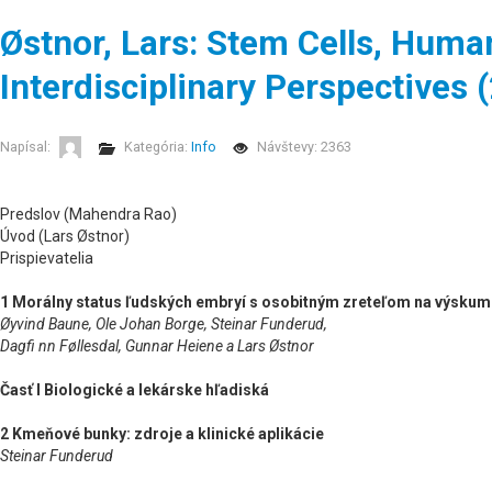
Østnor, Lars: Stem Cells, Huma
Interdisciplinary Perspectives 
Napísal:
Kategória:
Info
Návštevy: 2363
Predslov (Mahendra Rao)
Úvod (Lars Østnor)
Prispievatelia
1 Morálny status ľudských embryí s osobitným zreteľom na výsku
Øyvind Baune, Ole Johan Borge, Steinar Funderud,
Dagfi nn Føllesdal, Gunnar Heiene a Lars Østnor
Časť I Biologické a lekárske hľadiská
2 Kmeňové bunky: zdroje a klinické aplikácie
Steinar Funderud