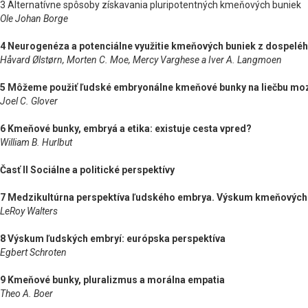
3 Alternatívne spôsoby získavania pluripotentných kmeňových buniek
Ole Johan Borge
4 Neurogenéza a potenciálne využitie kmeňových buniek z dospel
Håvard Ølstørn, Morten C. Moe, Mercy Varghese a Iver A. Langmoen
5 Môžeme použiť ľudské embryonálne kmeňové bunky na liečbu moz
Joel C. Glover
6 Kmeňové bunky, embryá a etika: existuje cesta vpred?
William B. Hurlbut
Časť II Sociálne a politické perspektívy
7 Medzikultúrna perspektíva ľudského embrya. Výskum kmeňových
LeRoy Walters
8 Výskum ľudských embryí: európska perspektíva
Egbert Schroten
9 Kmeňové bunky, pluralizmus a morálna empatia
Theo A. Boer