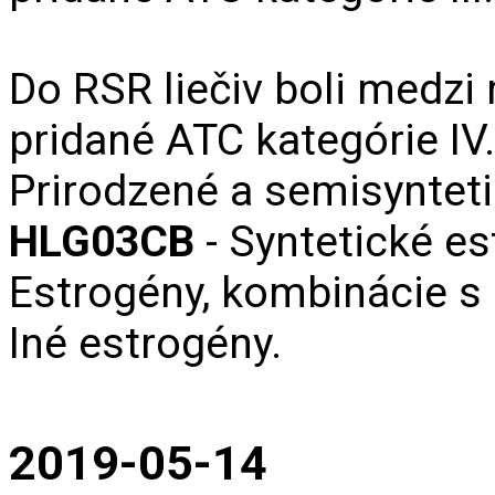
Do RSR liečiv boli medzi
pridané ATC kategórie IV
Prirodzené a semisyntet
HLG03CB‌
- Syntetické e
Estrogény, kombinácie s 
Iné estrogény.
2019-05-14