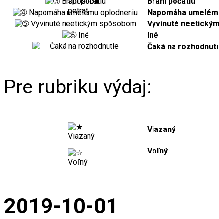
Bráni počatiu
Napomáha umelému
Vyvinuté neetický
Iné
Čaká na rozhodnuti
Pre rubriku výdaj:
Viazaný
Voľný
2019-10-01