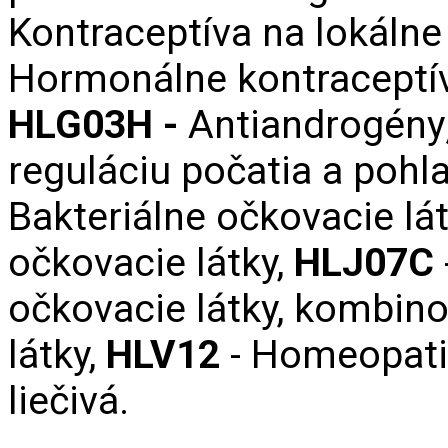
Kontraceptíva na lokálne
Hormonálne kontraceptív
HLG03H -
Antiandrogény
reguláciu počatia a pohl
Bakteriálne očkovacie lá
očkovacie látky,
HLJ07C‌
očkovacie látky, kombin
látky,
HLV12
- Homeopati
liečivá.