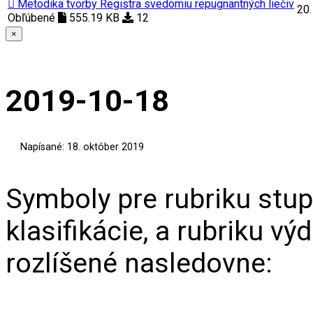
Metodika tvorby Registra svedomiu repugnantných liečiv
20.
Obľúbené
555.19 KB
12
×
2019-10-18
Napísané: 18. október 2019
Symboly pre rubriku stup
klasifikácie, a rubriku v
rozlíšené nasledovne: