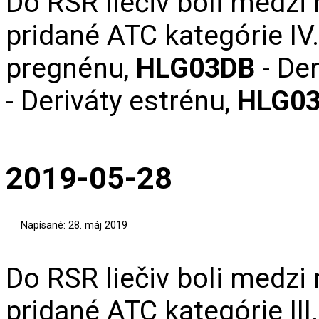
Do RSR liečiv boli medzi
pridané ATC kategórie IV
pregnénu,
HLG03DB
- De
- Deriváty estrénu,
HLG0
2019-05-28
Napísané: 28. máj 2019
Do RSR liečiv boli medzi
pridané ATC kategórie III