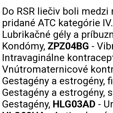
Do RSR liečiv boli medzi
pridané ATC kategórie IV
Lubrikačné gély a príbuzn
Kondómy,
ZPZ04BG
- Vi
Intravaginálne kontracep
Vnútromaternicové kontr
Gestagény a estrogény, 
Gestagény a estrogény, s
Gestagény,
HLG03AD
- U