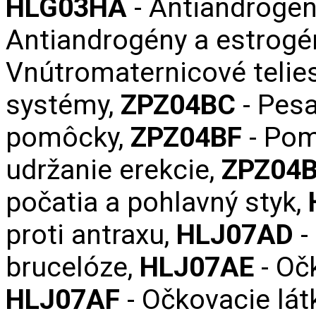
HLG03HA
- Antiandrogén
Antiandrogény a estrogé
Vnútromaternicové telie
systémy,
ZPZ04BC‌
- Pesa
pomôcky,
ZPZ04BF‌
- Pom
udržanie erekcie,
ZPZ04B
počatia a pohlavný styk,
proti antraxu,
HLJ07AD‌
-
brucelóze,
HLJ07AE‌
- Očk
HLJ07AF‌
- Očkovacie lát